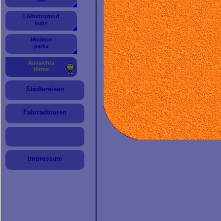
Die 187 Treppenstufen bis zur Aus
Sehr interessant waren die Auss
Lößnitzgrund
bahn
Von der Plattform des Aussich
Cottbus Nord.
Miniatur
Das Areal wird renaturiert und
parks
geflutet.
Ein besonders
imposantes Ba
Aussichts
türme
umbenannt wurde.
Von der Aussichtsplattform hat m
Städtereisen
Potsdam.
Auf dieser Seite werden nur einig
es werden sicher Weitere hinzu
Fahrradtouren
Impressum