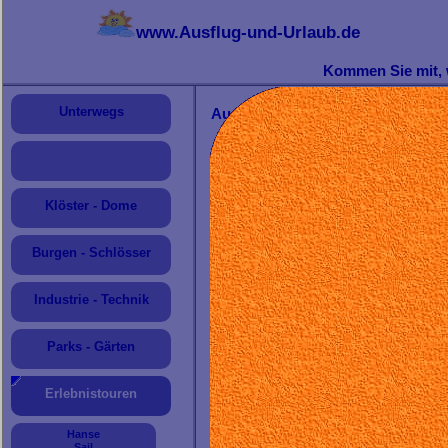
www.Ausflug-und-Urlaub.de
Sehenswerte Reiseziele: Nah und fern
Kommen Sie mit, w
Unterwegs
Aussichtstürme
E
in b
Rund
Erlebn
Klöster - Dome
Als k
für di
Wir 
Burgen - Schlösser
Metal
Jeder Turm ist schön und bestich
Industrie - Technik
Sehr beeindruckend waren für un
Sie stellen eine besondere 
Bismarckverehrung waren.
Parks - Gärten
Der Erwerb des
Turmdiploms
na
hat vor allem viel Spaß gemacht.
Erlebnistouren
Allerdings haben wir die vier Tü
Das
höchste Holzkonstrukt De
Hanse
eingeweiht.
Sail