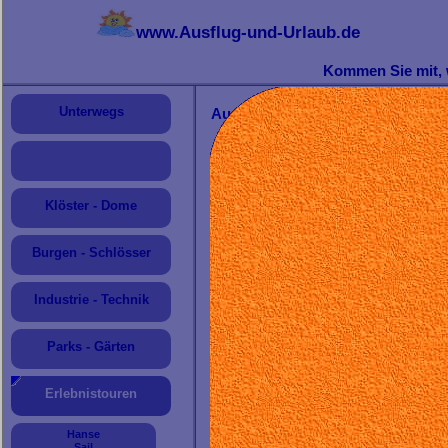
www.Ausflug-und-Urlaub.de
Sehenswerte Reiseziele: Nah und fern
Kommen Sie mit, w
Unterwegs
Aussichtstürme
E
in b
Rund
Erlebn
Klöster - Dome
Als k
für di
Wir 
Burgen - Schlösser
Metal
Jeder Turm ist schön und bestich
Industrie - Technik
Sehr beeindruckend waren für un
Sie stellen eine besondere 
Bismarckverehrung waren.
Parks - Gärten
Der Erwerb des
Turmdiploms
na
hat vor allem viel Spaß gemacht.
Erlebnistouren
Allerdings haben wir die vier Tü
Das
höchste Holzkonstrukt De
Hanse
eingeweiht.
Sail