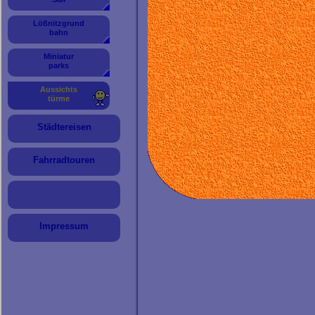
Die 187 Treppenstufen bis zur Aus
Sehr interessant waren die Auss
Lößnitzgrund
bahn
Von der Plattform des Aussich
Cottbus Nord.
Miniatur
Das Areal wird renaturiert und
parks
geflutet.
Ein besonders
imposantes Ba
Aussichts
türme
umbenannt wurde.
Von der Aussichtsplattform hat m
Städtereisen
Potsdam.
Auf dieser Seite werden nur einig
es werden sicher Weitere hinzu
Fahrradtouren
Impressum