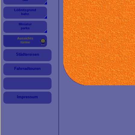
Die 187 Treppenstufen bis zur Aus
Sehr interessant waren die Auss
Lößnitzgrund
bahn
Von der Plattform des Aussich
Cottbus Nord.
Miniatur
Das Areal wird renaturiert und
parks
geflutet.
Ein besonders
imposantes Ba
Aussichts
türme
umbenannt wurde.
Von der Aussichtsplattform hat m
Städtereisen
Potsdam.
Auf dieser Seite werden nur einig
es werden sicher Weitere hinzu
Fahrradtouren
Impressum