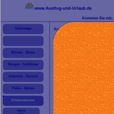
www.Ausflug-und-Urlaub.de
Sehenswerte Reiseziele: Nah und fern
Kommen Sie mit, w
Unterwegs
Aussichtstürme
E
in b
Rund
Erlebn
Klöster - Dome
Als k
für di
Wir 
Burgen - Schlösser
Metal
Jeder Turm ist schön und bestich
Industrie - Technik
Sehr beeindruckend waren für un
Sie stellen eine besondere 
Bismarckverehrung waren.
Parks - Gärten
Der Erwerb des
Turmdiploms
na
hat vor allem viel Spaß gemacht.
Erlebnistouren
Allerdings haben wir die vier Tü
Das
höchste Holzkonstrukt De
Hanse
eingeweiht.
Sail